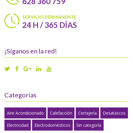
628 360 759
SERVICIO PERMANENTE
24 H / 365 DÍAS
¡Síganos en la red!
Categorías
Aire Acondicionado
Calefacción
Cerrajería
Desatascos
Electricidad
Electrodomésticos
Sin categoría