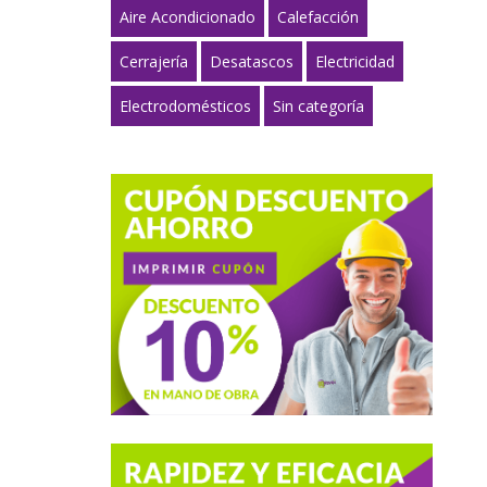
Aire Acondicionado
Calefacción
Cerrajería
Desatascos
Electricidad
Electrodomésticos
Sin categoría