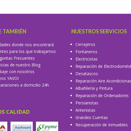
E TAMBIÉN
NUESTROS SERVICIOS
Cerrajeros
dades donde nos encontrará
entes para los que trabajamos
Fontaneros
guntas Frecuentes
Electricistas
icias de nuestro Blog
Reparación de Electrodomést
baje con nosotros
Desatascos
eos YAVOI
Reparación Aire Acondiciona
araciones a domicilio 24h
Albañilería y Pintura
Reparación de Ordenadores
Persianistas
Antenistas
OS CALIDAD
Grandes Cuentas
Recuperación de Inmuebles