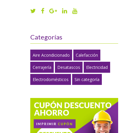
Categorías
Aire Acondicionado
Calefacción
Cerrajería
Desatascos
Electricidad
Electrodomésticos
Sin categoría