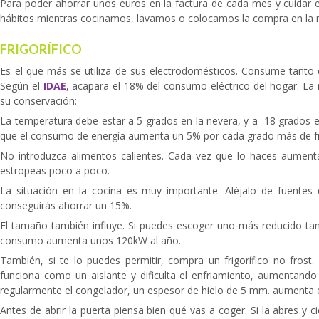
Para poder ahorrar unos euros en la factura de cada mes y cuidar e
hábitos mientras cocinamos, lavamos o colocamos la compra en la 
FRIGORÍFICO
Es el que más se utiliza de sus electrodomésticos. Consume tanto com
Según el
IDAE
, acapara el 18% del consumo eléctrico del hogar. La
su conservación:
La temperatura debe estar a 5 grados en la nevera, y a -18 grados e
que el consumo de energía aumenta un 5% por cada grado más de fr
No introduzca alimentos calientes. Cada vez que lo haces aumen
estropeas poco a poco.
La situación en la cocina es muy importante. Aléjalo de fuentes
conseguirás ahorrar un 15%.
El tamaño también influye. Si puedes escoger uno más reducido tam
consumo aumenta unos 120kW al año.
También, si te lo puedes permitir, compra un frigorífico no frost
funciona como un aislante y dificulta el enfriamiento, aumentand
regularmente el congelador, un espesor de hielo de 5 mm. aumenta
Antes de abrir la puerta piensa bien qué vas a coger. Si la abres y