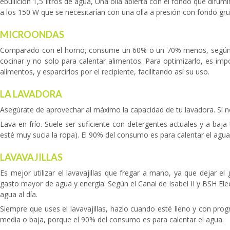
ebullición 1,5 litros de agua, Una olla abierta con el fondo que difumi
a los 150 W que se necesitarían con una olla a presión con fondo gr
MICROONDAS
Comparado con el horno, consume un 60% o un 70% menos, según cif
cocinar y no solo para calentar alimentos. Para optimizarlo, es impo
alimentos, y esparcirlos por el recipiente, facilitando así su uso.
LA LAVADORA
Asegúrate de aprovechar al máximo la capacidad de tu lavadora. Si no
Lava en frío. Suele ser suficiente con detergentes actuales y a baj
esté muy sucia la ropa). El 90% del consumo es para calentar el agua
LAVAVAJILLAS
Es mejor utilizar el lavavajillas que fregar a mano, ya que dejar el
gasto mayor de agua y energía. Según el Canal de Isabel II y BSH El
agua al día.
Siempre que uses el lavavajillas, hazlo cuando esté lleno y con pr
media o baja, porque el 90% del consumo es para calentar el agua.