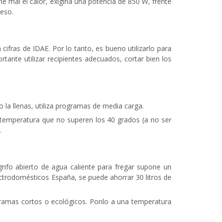
ne mal el calor, exigiría una potencia de 850 W, frente
ueso.
ras de IDAE. Por lo tanto, es bueno utilizarlo para
rtante utilizar recipientes adecuados, cortar bien los
 la llenas, utiliza programas de media carga.
a temperatura que no superen los 40 grados (a no ser
.
 grifo abierto de agua caliente para fregar supone un
ectrodomésticos España, se puede ahorrar 30 litros de
ogramas cortos o ecológicos. Ponlo a una temperatura