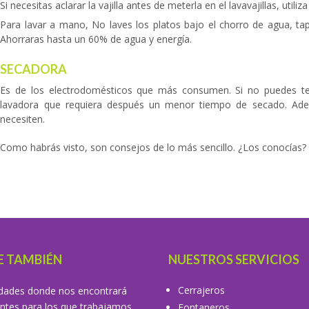
Si necesitas aclarar la vajilla antes de meterla en el lavavajillas, utiliz
Para lavar a mano, No laves los platos bajo el chorro de agua, tapa
Ahorraras hasta un 60% de agua y energía.
SECADORA
Es de los electrodomésticos que más consumen. Si no puedes tend
lavadora que requiera después un menor tiempo de secado. Adem
necesiten.
Como habrás visto, son consejos de lo más sencillo. ¿Los conocías?
E TAMBIÉN
NUESTROS SERVICIOS
Cerrajeros
dades donde nos encontrará
entes para los que trabajamos
Fontaneros