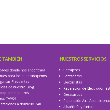
E TAMBIÉN
NUESTROS SERVICIOS
Cerrajeros
dades donde nos encontrará
entes para los que trabajamos
Fontaneros
guntas Frecuentes
Electricistas
icias de nuestro Blog
Reparación de Electrodomést
baje con nosotros
Desatascos
eos YAVOI
Reparación Aire Acondiciona
araciones a domicilio 24h
Albañilería y Pintura